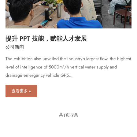
届
马
来
西
亚
国
际
提升 PPT 技能，赋能人才发展
食
公司新闻
品
饮
The exhibition also unveiled the industry‘s largest flow, the highest
料
商
level of intelligence of 5000m³/h vertical water supply and
贸
drainage emergency vehicle GP5...
展
MIFB
提
查看更多 »
升
PPT
技
能，
共
页
条
1
7
赋
能
人
才