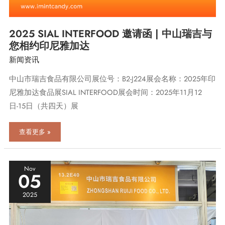
2025 SIAL INTERFOOD 邀请函 | 中山瑞吉与
您相约印尼雅加达
新闻资讯
中山市瑞吉食品有限公司展位号：B2-J224展会名称：2025年印
尼雅加达食品展SIAL INTERFOOD展会时间：2025年11月12
日-15日（共四天）展
2025
查看更多 »
SIAL
INTERFOOD
邀
请
Nov
05
函
|
2025
中
山
瑞
吉