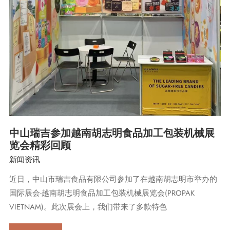
加
第
138
届
中
国
进
出
口
商
品
交
易
中山瑞吉参加越南胡志明食品加工包装机械展
会
览会精彩回顾
新闻资讯
近日，中山市瑞吉食品有限公司参加了在越南胡志明市举办的
国际展会-越南胡志明食品加工包装机械展览会(PROPAK
VIETNAM)。此次展会上，我们带来了多款特色