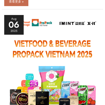
中
查看更多 »
山
瑞
吉
参
Aug
06
加
越
2025
南
胡
志
明
食
品
加
工
包
装
机
械
展
览
会
精
彩