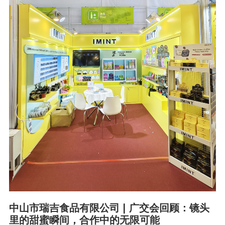
与
您
相
约
印
尼
雅
加
达
中山市瑞吉食品有限公司 | 广交会回顾：镜头
里的甜蜜瞬间，合作中的无限可能