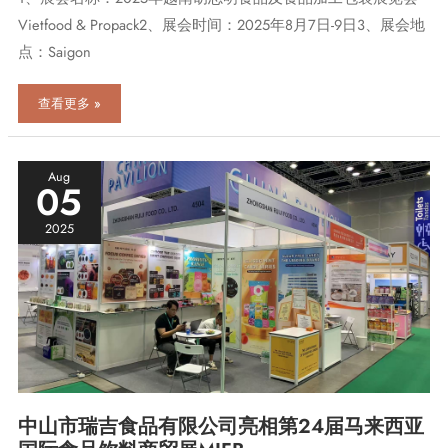
Vietfood & Propack2、展会时间：2025年8月7日-9日3、展会地
点：Saigon
展
查看更多 »
会
预
告
｜
Aug
05
8
月
2025
7
日
至
8
月
9
日
中
山
瑞
吉
中山市瑞吉食品有限公司亮相第24届马来西亚
邀