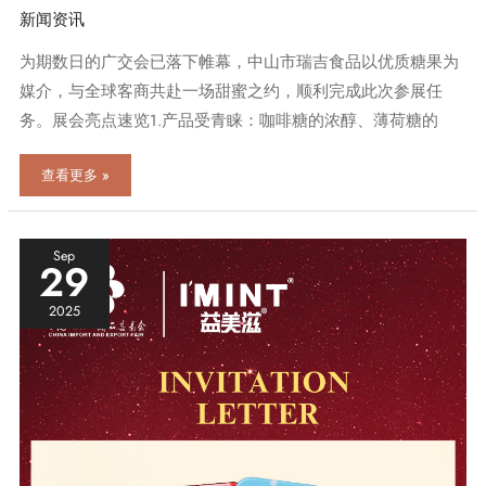
新闻资讯
为期数日的广交会已落下帷幕，中山市瑞吉食品以优质糖果为
媒介，与全球客商共赴一场甜蜜之约，顺利完成此次参展任
务。展会亮点速览1.产品受青睐：咖啡糖的浓醇、薄荷糖的
中
查看更多 »
山
市
瑞
吉
Sep
29
食
品
2025
有
限
公
司
|
广
交
会
回