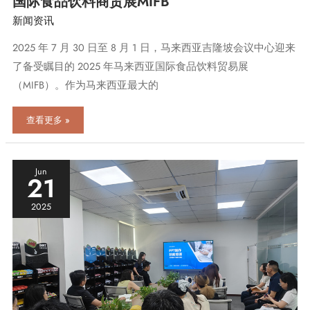
国际食品饮料商贸展MIFB
您
新闻资讯
共
赴
2025 年 7 月 30 日至 8 月 1 日，马来西亚吉隆坡会议中心迎来
2025
年
了备受瞩目的 2025 年马来西亚国际食品饮料贸易展
第
（MIFB）。作为马来西亚最大的
29
届
越
中
查看更多 »
南
山
国
市
际
瑞
食
吉
Jun
21
品
食
饮
品
料
2025
有
包
限
装
公
展
司
览
亮
会
相
第
24