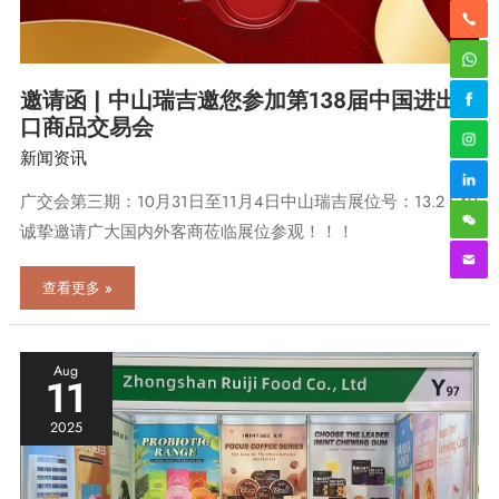
邀请函 | 中山瑞吉邀您参加第138届中国进出
口商品交易会
新闻资讯
广交会第三期：10月31日至11月4日中山瑞吉展位号：13.2 E40
诚挚邀请广大国内外客商莅临展位参观！！！
邀
查看更多 »
请
函
|
中
Aug
11
山
瑞
2025
吉
邀
您
参