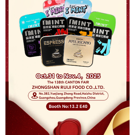
顾：
镜
头
里
的
甜
蜜
瞬
间，
合
作
中
的
无
限
可
能